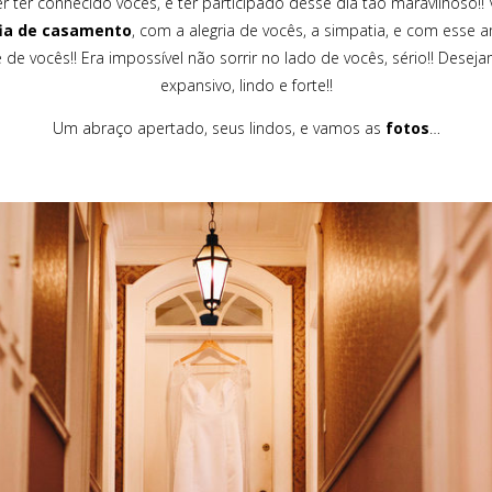
er ter conhecido vocês, e ter participado desse dia tão maravilhoso!!
ia de casamento
, com a alegria de vocês, a simpatia, e com esse am
e de vocês!! Era impossível não sorrir no lado de vocês, sério!! De
expansivo, lindo e forte!!
Um abraço apertado, seus lindos, e vamos as
fotos
…