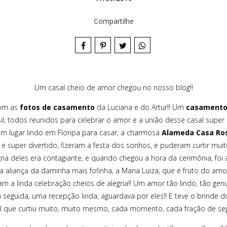
Compartilhe
Um casal cheio de amor chegou no nosso blog!!
com as
fotos de casamento
da Luciana e do Artur!! Um
casamento 
il, todos reunidos para celebrar o amor e a união desse casal super
m lugar lindo em Floripa para casar, a charmosa
Alameda Casa Ro
e super divertido, fizeram a festa dos sonhos, e puderam curtir mui
gria deles era contagiante, e quando chegou a hora da cerimônia, fo
 aliança da daminha mais fofinha, a Maria Luiza, que é fruto do amo
am a linda celebração cheios de alegria!! Um amor tão lindo, tão genuín
seguida, uma recepção linda, aguardava por eles!! E teve o brinde dos
asal que curtiu muito, muito mesmo, cada momento, cada fração de seg