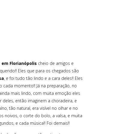
em Florianópolis
cheio de amigos e
 querido!! Eles que para os chegados são
sa
, e foi tudo tão lindo e a cara deles!! Eles
to cada momento!! Já na preparação, no
i ainda mais lindo, com muita emoção eles
r deles, então imaginem a choradeira, e
o, tão natural, era visível no olhar e no
 noivos, o corte do bolo, a valsa, e muita
undos, e cada música!! Foi demais!!