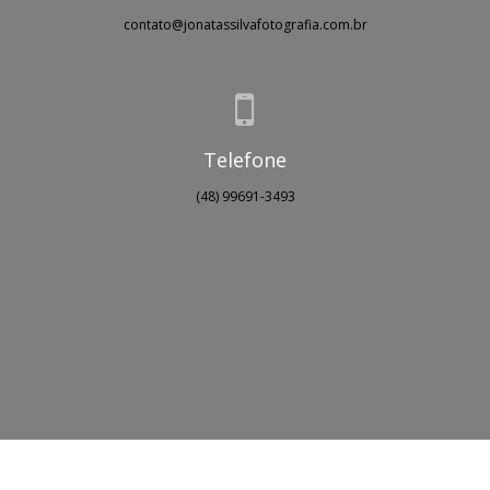
contato@jonatassilvafotografia.com.br
Telefone
(48) 99691-3493