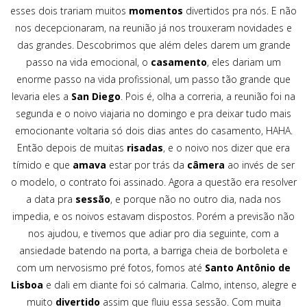
esses dois trariam muitos
momentos
divertidos pra nós. E não
nos decepcionaram, na reunião já nos trouxeram novidades e
das grandes. Descobrimos que além deles darem um grande
passo na vida emocional, o
casamento
, eles dariam um
enorme passo na vida profissional, um passo tão grande que
levaria eles a
San Diego
. Pois é, olha a correria, a reunião foi na
segunda e o noivo viajaria no domingo e pra deixar tudo mais
emocionante voltaria só dois dias antes do casamento, HAHA.
Então depois de muitas
risadas
, e o noivo nos dizer que era
tímido e que
amava
estar por trás da
câmera
ao invés de ser
o modelo, o contrato foi assinado. Agora a questão era resolver
a data pra
sessão
, e porque não no outro dia, nada nos
impedia, e os noivos estavam dispostos. Porém a previsão não
nos ajudou, e tivemos que adiar pro dia seguinte, com a
ansiedade batendo na porta, a barriga cheia de borboleta e
com um nervosismo pré fotos, fomos até
Santo Antônio de
Lisboa
e dali em diante foi só calmaria. Calmo, intenso, alegre e
muito
divertido
assim que fluiu essa sessão. Com muita