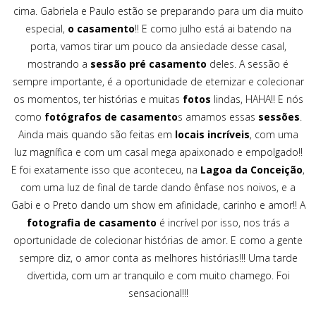
cima. Gabriela e Paulo estão se preparando para um dia muito
especial,
o casamento
!! E como julho está ai batendo na
porta, vamos tirar um pouco da ansiedade desse casal,
mostrando a
sessão pré casamento
deles. A sessão é
sempre importante, é a oportunidade de eternizar e colecionar
os momentos, ter histórias e muitas
fotos
lindas, HAHA!! E nós
como
fotógrafos de casamento
s amamos essas
sessões
.
Ainda mais quando são feitas em
locais incríveis
, com uma
luz magnífica e com um casal mega apaixonado e empolgado!!
E foi exatamente isso que aconteceu, na
Lagoa da Conceição
,
com uma luz de final de tarde dando ênfase nos noivos, e a
Gabi e o Preto dando um show em afinidade, carinho e amor!! A
fotografia de casamento
é incrível por isso, nos trás a
oportunidade de colecionar histórias de amor. E como a gente
sempre diz, o amor conta as melhores histórias!!! Uma tarde
divertida, com um ar tranquilo e com muito chamego. Foi
sensacional!!!