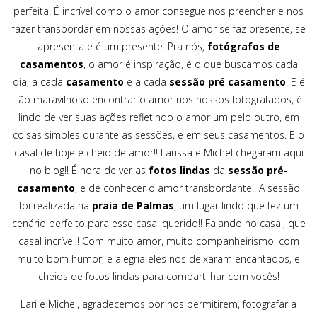
perfeita. É incrível como o amor consegue nos preencher e nos
fazer transbordar em nossas ações! O amor se faz presente, se
apresenta e é um presente. Pra nós,
fotógrafos de
casamentos
, o amor é inspiração, é o que buscamos cada
dia, a cada
casamento
e a cada
sessão pré casamento
. E é
tão maravilhoso encontrar o amor nos nossos fotografados, é
lindo de ver suas ações refletindo o amor um pelo outro, em
coisas simples durante as sessões, e em seus casamentos. E o
casal de hoje é cheio de amor!! Larissa e Michel chegaram aqui
no blog!! É hora de ver as
fotos lindas
da
sessão pré-
casamento
, e de conhecer o amor transbordante!! A sessão
foi realizada na
praia de Palmas
, um lugar lindo que fez um
cenário perfeito para esse casal querido!! Falando no casal, que
casal incrível!! Com muito amor, muito companheirismo, com
muito bom humor, e alegria eles nos deixaram encantados, e
cheios de fotos lindas para compartilhar com vocês!
Lari e Michel, agradecemos por nos permitirem, fotografar a