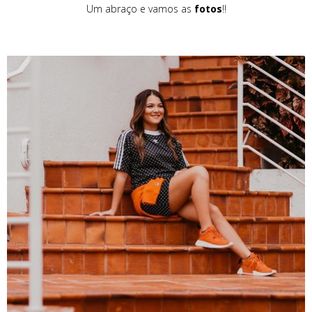
Um abraço e vamos as
fotos
!!