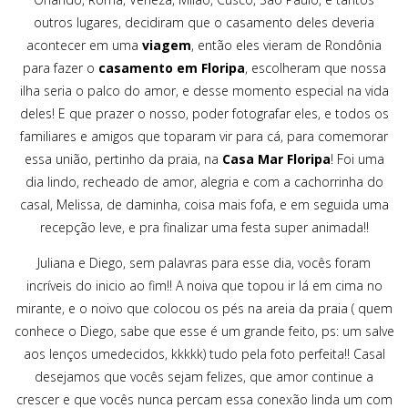
outros lugares, decidiram que o casamento deles deveria
acontecer em uma
viagem
, então eles vieram de Rondônia
para fazer o
casamento em Floripa
, escolheram que nossa
ilha seria o palco do amor, e desse momento especial na vida
deles! E que prazer o nosso, poder fotografar eles, e todos os
familiares e amigos que toparam vir para cá, para comemorar
essa união, pertinho da praia, na
Casa Mar Floripa
! Foi uma
dia lindo, recheado de amor, alegria e com a cachorrinha do
casal, Melissa, de daminha, coisa mais fofa, e em seguida uma
recepção leve, e pra finalizar uma festa super animada!!
Juliana e Diego, sem palavras para esse dia, vocês foram
incríveis do inicio ao fim!! A noiva que topou ir lá em cima no
mirante, e o noivo que colocou os pés na areia da praia ( quem
conhece o Diego, sabe que esse é um grande feito, ps: um salve
aos lenços umedecidos, kkkkk) tudo pela foto perfeita!! Casal
desejamos que vocês sejam felizes, que amor continue a
crescer e que vocês nunca percam essa conexão linda um com