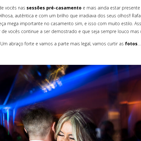
o de vocês nas
sessões pré-casamento
e mais ainda estar present
lhosa, autêntica e com um brilho que irradiava dos seus olhos!! Raf
ça mega importante no casamento sim, e isso com muito estilo. Ass
 de vocês continue a ser demostrado e que seja sempre louco mas 
Um abraço forte e vamos a parte mais legal, vamos curtir as
fotos
…