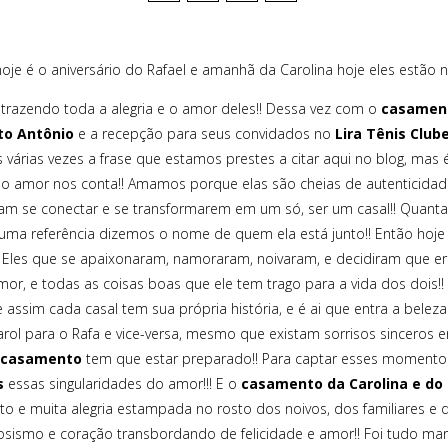
je é o aniversário do Rafael e amanhã da Carolina hoje eles estão no
 trazendo toda a alegria e o amor deles!! Dessa vez com o
casament
to Antônio
e a recepção para seus convidados no
Lira Tênis Club
 várias vezes a frase que estamos prestes a citar aqui no blog, mas 
 o amor nos conta!! Amamos porque elas são cheias de autenticidade
m se conectar e se transformarem em um só, ser um casal!! Quant
uma referência dizemos o nome de quem ela está junto!! Então hoj
ol!! Eles que se apaixonaram, namoraram, noivaram, e decidiram que
 amor, e todas as coisas boas que ele tem trago para a vida dos d
e assim cada casal tem sua própria história, e é ai que entra a belez
rol para o Rafa e vice-versa, mesmo que existam sorrisos sinceros e
 casamento
tem que estar preparado!! Para captar esses momentos
s
essas singularidades do amor!!! E o
casamento da Carolina e do 
eto e muita alegria estampada no rosto dos noivos, dos familiares 
sismo e coração transbordando de felicidade e amor!! Foi tudo ma