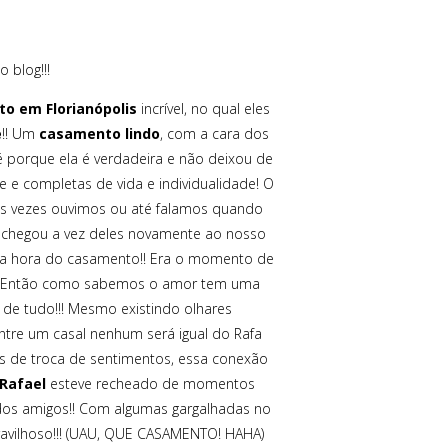
 blog!!!
o em Florianópolis
incrível, no qual eles
e
!! Um
casamento lindo
, com a cara dos
é porque ela é verdadeira e não deixou de
 e completas de vida e individualidade! O
as vezes ouvimos ou até falamos quando
e chegou a vez deles novamente ao nosso
 era hora do casamento!! Era o momento de
ois!! Então como sabemos o amor tem uma
a de tudo!!! Mesmo existindo olhares
ntre um casal nenhum será igual do Rafa
 de troca de sentimentos, essa conexão
Rafael
esteve recheado de momentos
e dos amigos!! Com algumas gargalhadas no
ravilhoso!!! (UAU, QUE CASAMENTO! HAHA)