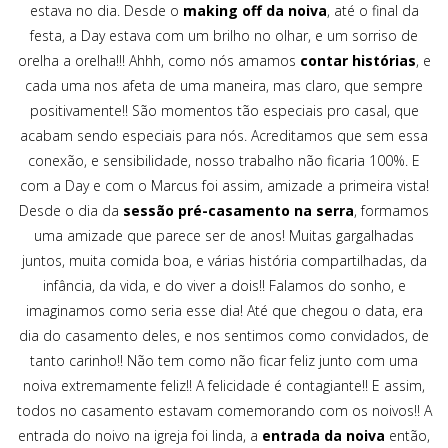
estava no dia. Desde o
making off da noiva
, até o final da
festa, a Day estava com um brilho no olhar, e um sorriso de
orelha a orelha!!! Ahhh, como nós amamos
contar histórias
, e
cada uma nos afeta de uma maneira, mas claro, que sempre
positivamente!! São momentos tão especiais pro casal, que
acabam sendo especiais para nós. Acreditamos que sem essa
conexão, e sensibilidade, nosso trabalho não ficaria 100%. E
com a Day e com o Marcus foi assim, amizade a primeira vista!
Desde o dia da
sessão pré-casamento na serra
, formamos
uma amizade que parece ser de anos! Muitas gargalhadas
juntos, muita comida boa, e várias história compartilhadas, da
infância, da vida, e do viver a dois!! Falamos do sonho, e
imaginamos como seria esse dia! Até que chegou o data, era
dia do casamento deles, e nos sentimos como convidados, de
tanto carinho!! Não tem como não ficar feliz junto com uma
noiva extremamente feliz!! A felicidade é contagiante!! E assim,
todos no casamento estavam comemorando com os noivos!! A
entrada do noivo na igreja foi linda, a
entrada da noiva
então,