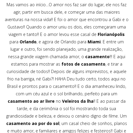
Mas vamos ao início…O amor nos faz sair do lugar, ele nos faz
agir, partir em busca dele, e começar uma das maiores
aventuras na nossa vida!! E foi o amor que encontrou a Gabi e o
Gustavo!! Quando o amor uniu os dois, eles começaram uma
viagem e tanto!! E o amor levou esse casal de
Florianópolis
para
Orlando
, e agora de Orlando para
Miami
. E entre um
lugar e outro, foi sendo planejado, uma grande realização,
nessa grande viagem chamada amor, o
casamento
!!! E aqui
estamos para mostrar as
fotos de casamento
, e tirar a
curiosidade de todos!! Depois de alguns imprevistos, e aquele
frio na barriga, né Gabi?! HAHA Deu tudo certo, todos aqui no
Brasil e prontos para o casamento!! E o dia amanheceu lindo,
com um céu azul e o sol brilhando, perfeito para um
casamento ao ar livre
no
Veleiros da lha
!! E ao passar da
tarde, e da cerimônia o sol foi mostrando toda sua
grandiosidade e beleza, e deixou o cenário digno de filme. Um
casamento ao por do sol
, um casal cheio de sonhos, planos
e muito amor, e familiares e amigos felizes e festeiros!! Gabi e