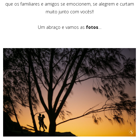
que os familiares e amigos se emocionem, se alegrem e curtam
muito junto com vocês!!
Um abraço e vamos as
fotos
…