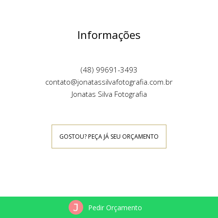
Informações
(48) 99691-3493
contato@jonatassilvafotografia.com.br
Jonatas Silva Fotografia
GOSTOU? PEÇA JÁ SEU ORÇAMENTO
Social
Pedir Orçamento