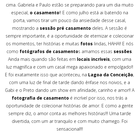
cima. Gabriela e Paulo estão se preparando para um dia muito
especial,
o casamento
!! E como julho está ai batendo na
porta, vamos tirar um pouco da ansiedade desse casal,
mostrando a
sessão pré casamento
deles. A sessão é
sempre importante, é a oportunidade de eternizar e colecionar
os momentos, ter histórias e muitas
fotos
lindas, HAHA!! E nós
como
fotógrafos de casamento
s amamos essas
sessões
.
Ainda mais quando são feitas em
locais incríveis
, com uma
luz magnífica e com um casal mega apaixonado e empolgado!!
E foi exatamente isso que aconteceu, na
Lagoa da Conceição
,
com uma luz de final de tarde dando ênfase nos noivos, e a
Gabi e o Preto dando um show em afinidade, carinho e amor!! A
fotografia de casamento
é incrível por isso, nos trás a
oportunidade de colecionar histórias de amor. E como a gente
sempre diz, o amor conta as melhores histórias!!! Uma tarde
divertida, com um ar tranquilo e com muito chamego. Foi
sensacional!!!