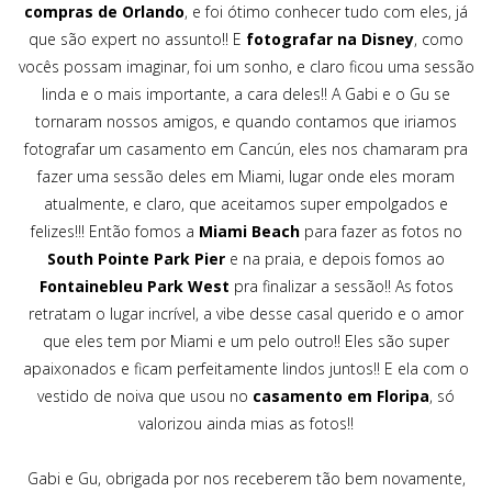
compras de Orlando
, e foi ótimo conhecer tudo com eles, já
que são expert no assunto!! E
fotografar na Disney
, como
vocês possam imaginar, foi um sonho, e claro ficou uma sessão
linda e o mais importante, a cara deles!! A Gabi e o Gu se
tornaram nossos amigos, e quando contamos que iriamos
fotografar um casamento em Cancún, eles nos chamaram pra
fazer uma sessão deles em Miami, lugar onde eles moram
atualmente, e claro, que aceitamos super empolgados e
felizes!!! Então fomos a
Miami Beach
para fazer as fotos no
South Pointe Park Pier
e na praia, e depois fomos ao
Fontainebleu Park West
pra finalizar a sessão!! As fotos
retratam o lugar incrível, a vibe desse casal querido e o amor
que eles tem por Miami e um pelo outro!! Eles são super
apaixonados e ficam perfeitamente lindos juntos!! E ela com o
vestido de noiva que usou no
casamento em Floripa
, só
valorizou ainda mias as fotos!!
Gabi e Gu, obrigada por nos receberem tão bem novamente,